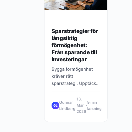
Sparstrategier för
långsiktig
förmögenhet:
Från sparande till
investeringar
Bygga förmögenhet
kräver rätt
sparstrategi. Upptäck
hur du kan kombinera
sparande och
13.
Gunnar
9 min
investeringar för att nå
·
Mar
·
GL
Lindberg
læsning
dina ekonomiska mål
2026
på ett systematiskt
sätt.