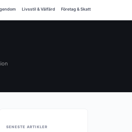
Egendom
Livsstil & Välfärd
Företag & Skatt
sion
SENESTE ARTIKLER