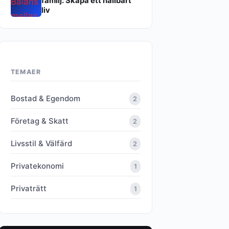
familj: Skapa ett hållbart
liv
TEMAER
Bostad & Egendom
2
Företag & Skatt
2
Livsstil & Välfärd
2
Privatekonomi
1
Privaträtt
1