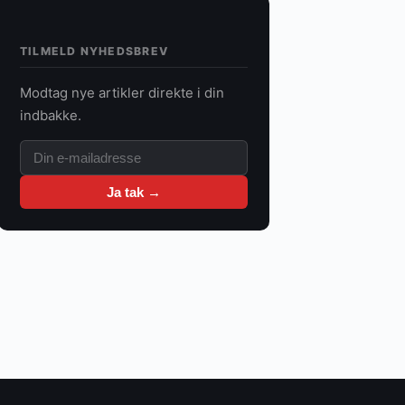
TILMELD NYHEDSBREV
Modtag nye artikler direkte i din
indbakke.
Ja tak →