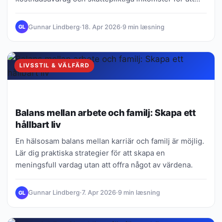
undvika problem.
Gunnar Lindberg
·
18. Apr 2026
·
9 min læsning
GL
LIVSSTIL & VÄLFÄRD
Balans mellan arbete och familj: Skapa ett
hållbart liv
En hälsosam balans mellan karriär och familj är möjlig.
Lär dig praktiska strategier för att skapa en
meningsfull vardag utan att offra något av värdena.
Gunnar Lindberg
·
7. Apr 2026
·
9 min læsning
GL