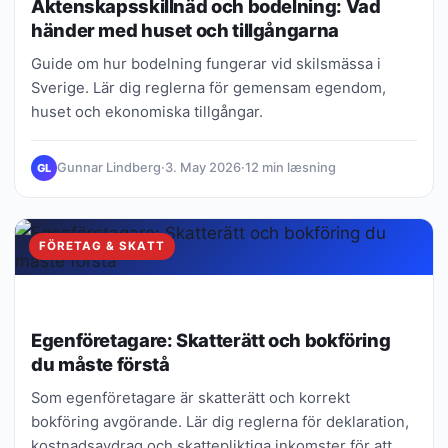
Äktenskapsskillnäd och bodelning: Vad
händer med huset och tillgångarna
Guide om hur bodelning fungerar vid skilsmässa i
Sverige. Lär dig reglerna för gemensam egendom,
huset och ekonomiska tillgångar.
Gunnar Lindberg
·
3. May 2026
·
12 min læsning
GL
FÖRETAG & SKATT
Egenföretagare: Skatterätt och bokföring
du måste förstå
Som egenföretagare är skatterätt och korrekt
bokföring avgörande. Lär dig reglerna för deklaration,
kostnadsavdrag och skattepliktiga inkomster för att