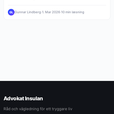
framtid.
Gunnar Lindberg
·
1. Mar 2026
·
10 min læsning
GL
Advokat Insulan
Råd och vägledning för ett tryggare liv