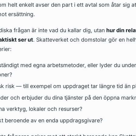
 helt enkelt avser den part i ett avtal som åtar sig att
ot ersättning.
iska frågan är inte vad du kallar dig, utan
hur din relat
ktiskt ser ut
. Skatteverket och domstolar gör en he
erier:
vständigt med egna arbetsmetoder, eller lyder du und
oner?
 risk — till exempel om uppdraget tar längre tid än p
der och erbjuder du dina tjänster på den öppna mar
a verktyg, lokaler och resurser?
kt beroende av en enda uppdragsgivare?