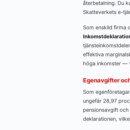
återbetalning. Du k
Skatteverkets e-tjä
Som enskild firma 
Inkomstdeklaratio
tjänsteinkomstdele
effektiva marginal
höga inkomster — va
Egenavgifter oc
Som egenföretagar
ungefär 28,97 proce
pensionsavgift och f
deklarationen, vilk