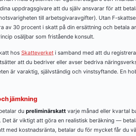
dina uppdragsgivare att du själv ansvarar för att betal
otsvarigheten till arbetsgivaravgifter). Utan F-skatts
 av 30 procent i skatt på din ersättning och betala a
rincip osäljbar som fristående konsult.
katt hos
Skatteverket
i samband med att du registrera
ätter att du bedriver eller avser bedriva näringsverk
en är varaktig, självständig och vinstsyftande. En hobby
 och jämkning
betalar du
preliminärskatt
varje månad eller kvartal b
et är viktigt att göra en realistisk beräkning — betala
tt med kostnadsränta, betalar du för mycket får du v