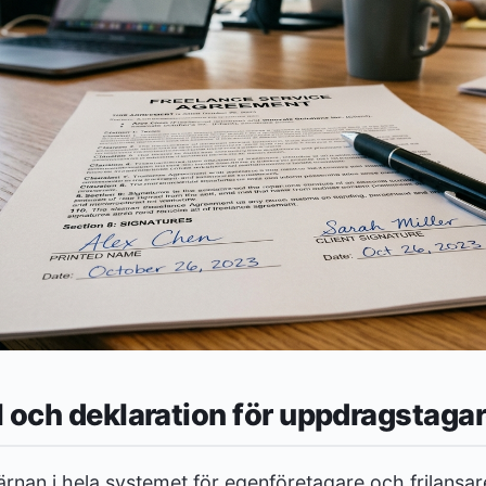
 och deklaration för uppdragstaga
ärnan i hela systemet för egenföretagare och frilansare