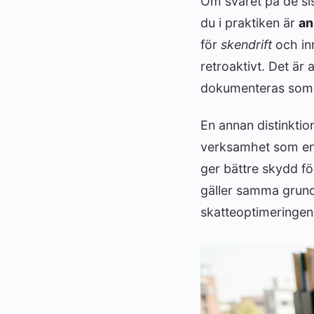
Om svaret på de si
du i praktiken är
an
för
skendrift
och inn
retroaktivt. Det är 
dokumenteras som
En annan distinktio
verksamhet som ensk
ger bättre skydd f
gäller samma grund
skatteoptimeringen 