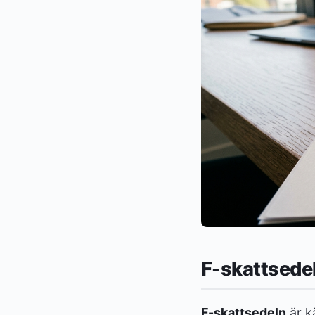
F-skattsedel
F-skattsedeln
är k