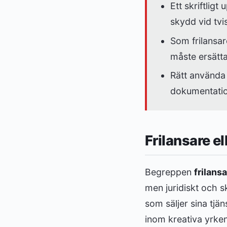
Ett skriftligt
skydd vid tvis
Som frilansar
måste ersätta
Rätt använda
dokumentatio
Frilansare e
Begreppen
frilans
men juridiskt och s
som säljer sina tjän
inom kreativa yrken