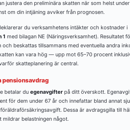
an justera den preliminära skatten när som helst under
nst om din intjäning avviker från prognosen.
deklarerar du verksamhetens intäkter och kostnader i
n 1
med bilagan NE (Näringsverksamhet). Resultatet för
n och beskattas tillsammans med eventuella andra in
skatten kan vara hög — upp mot 65–70 procent inklusi
rför skatteplanering är central.
h pensionsavdrag
e betalar du
egenavgifter
på ditt överskott. Egenavgif
nt för dem under 67 år och innefattar bland annat sju
öräldraförsäkringsavgift. Dessa är avdragsgilla till häl
et mildrar belastningen något.