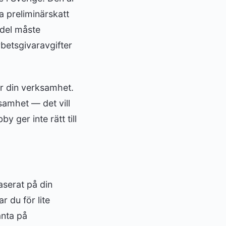
a preliminärskatt
edel måste
rbetsgivaravgifter
r din verksamhet.
samhet — det vill
 ger inte rätt till
aserat på din
r du för lite
änta på