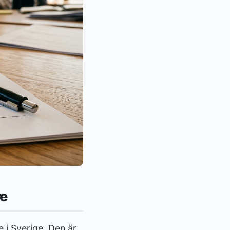
re
 i Sverige. Den är