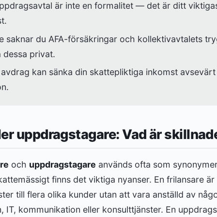
 uppdragsavtal är inte en formalitet — det är ditt viktiga
t.
e saknar du AFA-försäkringar och kollektivavtalets tr
 dessa privat.
 avdrag kan sänka din skattepliktiga inkomst avsevär
n.
ller uppdragstagare: Vad är skillnad
are
och
uppdragstagare
används ofta som synonymer i
kattemässigt finns det viktiga nyanser. En frilansare är
ster till flera olika kunder utan att vara anställd av n
, IT, kommunikation eller konsulttjänster. En uppdrags