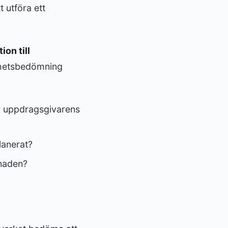
 utföra ett
ion till
lhetsbedömning
er uppdragsgivarens
lanerat?
knaden?