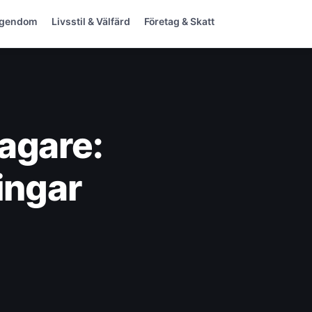
Egendom
Livsstil & Välfärd
Företag & Skatt
agare:
ringar