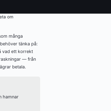
t som många
 behöver tänka på:
 vad ett korrekt
rraskningar — från
ägrar betala.
en hamnar