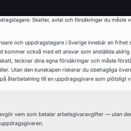
lansare och uppdragstagare i Sverige innebär en frihe
det kommer också med ett ansvar som anställda aldrig
skatt, tecknar dina egna försäkringar och måste förstå
håller. Utan den kunskapen riskerar du obehagliga öve
på återbetalning till en uppdragsgivare som plötsligt v
 avgör vem som betalar arbetsgivaravgifter — utan d
 uppdragsgivaren.