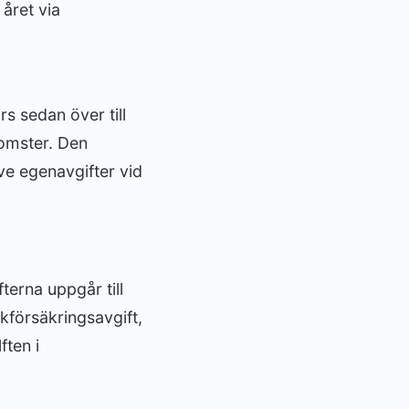
 året via
s sedan över till
komster. Den
ve egenavgifter vid
terna uppgår till
kförsäkringsavgift,
ften i