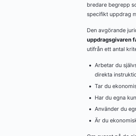
bredare begrepp som
specifikt uppdrag m
Den avgörande jurid
uppdragsgivaren fa
utifrån ett antal krit
Arbetar du själ
direkta instrukti
Tar du ekonomisk
Har du egna kun
Använder du egn
Är du ekonomis