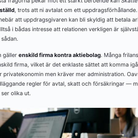
sta frågorna pekar mot ett starkt beroende kan Skatt
ställd
, trots att ni avtalat om ett uppdragsförhållande.
ebär att uppdragsgivaren kan bli skyldig att betala ar
alltså i bådas intresse att relationen verkligen är självs
 sådan.
n gäller
enskild firma kontra aktiebolag
. Många frilan
ild firma, vilket är det enklaste sättet att komma ig
ör privatekonomin men kräver mer administration. Oav
läggande regler för avtal, skatt och försäkringar — 
ser olika ut.