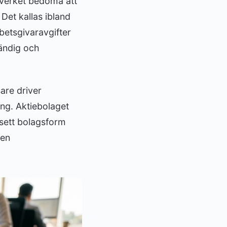
everket bedöma att
 Det kallas ibland
betsgivaravgifter
tändig och
sare driver
ång. Aktiebolaget
sett bolagsform
men