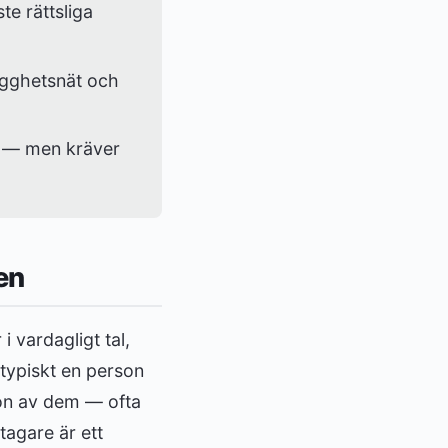
ste rättsliga
ygghetsnät och
t — men kräver
en
 vardagligt tal,
 typiskt en person
ågon av dem — ofta
tagare är ett