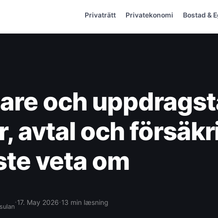
Privaträtt
Privatekonomi
Bostad & 
sare och uppdragst
r, avtal och försäk
te veta om
·
·
17. May 2026
13 min læsning
sulan