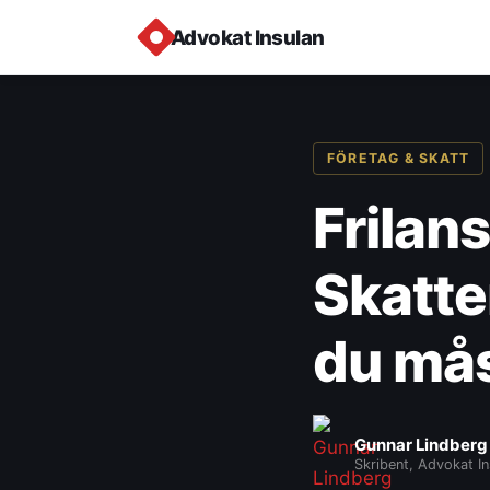
Advokat Insulan
FÖRETAG & SKATT
Frilan
Skatte
du mås
Gunnar Lindberg
Skribent, Advokat In