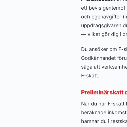
ett bevis gentemot 
och egenavgifter (m
uppdragsgivaren dra
— vilket gör dig i p
Du ansöker om F-s
Godkännandet föruts
säga att verksamhet
F-skatt.
Preliminärskatt
När du har F-skatt 
beräknade inkomst. D
hamnar du i restska