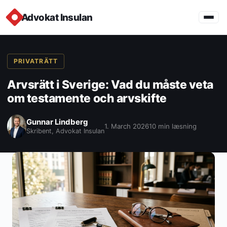
Advokat Insulan
PRIVATRÄTT
Arvsrätt i Sverige: Vad du måste veta
om testamente och arvskifte
Gunnar Lindberg
1. March 2026
10 min læsning
Skribent, Advokat Insulan