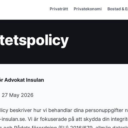
Privaträtt
Privatekonomi
Bostad & 
itetspolicy
för Advokat Insulan
: 27 May 2026
licy beskriver hur vi behandlar dina personuppgifter 
nsulan.se. Vi är fokuserade på att skydda din integrite
 och Rådets förordning (EU) 2016/679, allmän datas