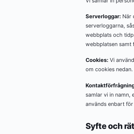
Vi samlar in person
Serverloggar:
När d
serverloggarna, så
webbplats och tidp
webbplatsen samt f
Cookies:
Vi använde
om cookies nedan.
Kontaktförfrågning
samlar vi in namn, 
används enbart för 
Syfte och rä