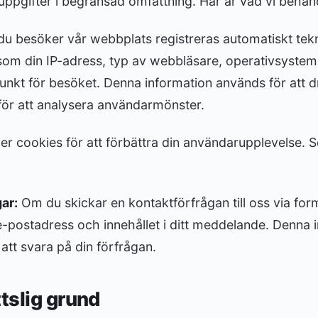
uppgifter i begränsad omfattning. Här är vad vi behan
u besöker vår webbplats registreras automatiskt tekn
som din IP-adress, typ av webbläsare, operativsystem
unkt för besöket. Denna information används för att d
ör att analysera användarmönster.
r cookies för att förbättra din användarupplevelse. S
ar:
Om du skickar en kontaktförfrågan till oss via form
e-postadress och innehållet i ditt meddelande. Denna 
att svara på din förfrågan.
ttslig grund