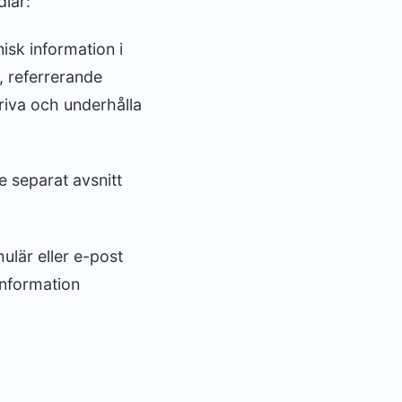
dlar:
isk information i
, referrerande
riva och underhålla
e separat avsnitt
ulär eller e-post
information