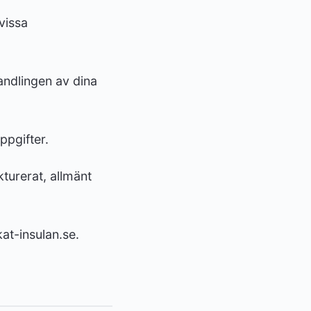
vissa
andlingen av dina
ppgifter.
kturerat, allmänt
at-insulan.se.