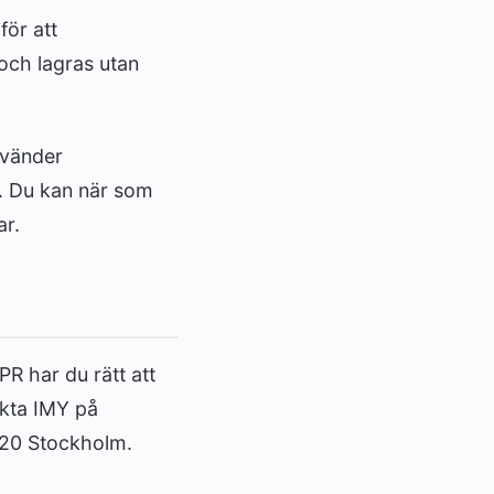
ör att
och lagras utan
nvänder
. Du kan när som
ar.
R har du rätt att
akta IMY på
4 20 Stockholm.