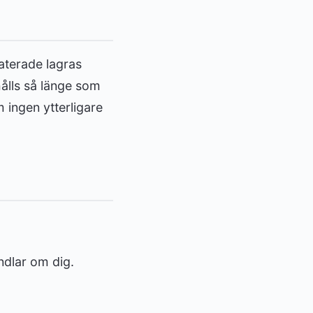
laterade lagras
hålls så länge som
 ingen ytterligare
ndlar om dig.