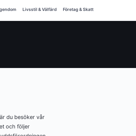
Egendom
Livsstil & Välfärd
Företag & Skatt
när du besöker vår
t och följer
kyddsförordningen